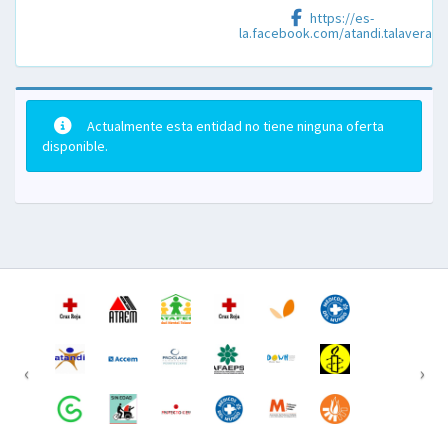
Facebook
https://es-
la.facebook.com/atandi.talavera
Actualmente esta entidad no tiene ninguna oferta
disponible.
‹
›