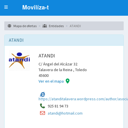
Movilíza-t
Toggle
navigation
Mapa de ofertas
Entidades
ATANDI
ATANDI
ATANDI
C/ Ángel del Alcázar 32
Talavera de la Reina , Toledo
45600
Ver en el mapa
Página
web
https://atanditalavera.wordpress.com/author/asoci
Teléfono
925 81 94 73
Email
atandi@hotmail.com